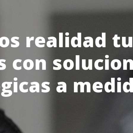
s realidad tu
s con solucio
gicas a medi