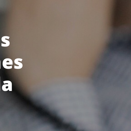
s
nes
da